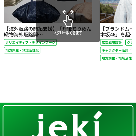
【海外販路の開拓支援】「丹後ちりめん
【ブランドムー
織物海外販路開…
木坂46」を起…
クリエイティブ・デザインワーク
広告戦略設計
クリ
地方創生・地域活性化
キャラクター活用／ア
地方創生・地域活性化