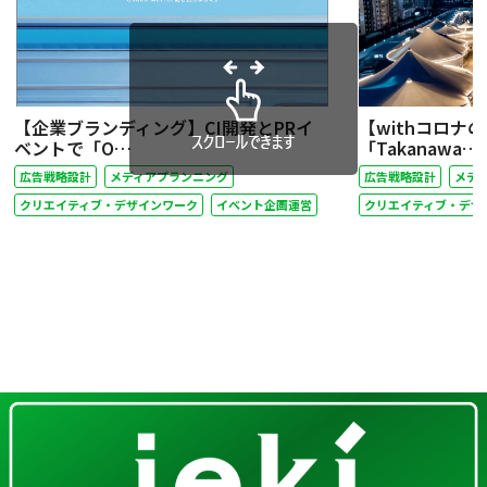
【企業ブランディング】CI開発とPRイ
【withコロナ
ベントで「O…
「Takanawa…
広告戦略設計
メディアプランニング
広告戦略設計
メデ
クリエイティブ・デザインワーク
イベント企画運営
クリエイティブ・デザ