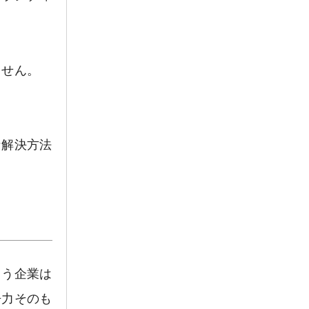
ません。
な解決方法
まう企業は
争力そのも