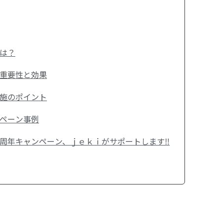
は？
重要性と効果
施のポイント
ペーン事例
周年キャンペーン、ｊｅｋｉがサポートします‼