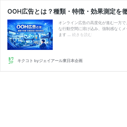
OOH広告とは？種類・特徴・効果測定を
オンライン広告の高度化が進む一方で
な行動空間に溶け込み、強制感なくメ
OOH
ます …
続きを読む
広
告
と
は？
キクコト byジェイアール東日本企画
種
類・
特
徴・
効
果
測
定
を
徹
底